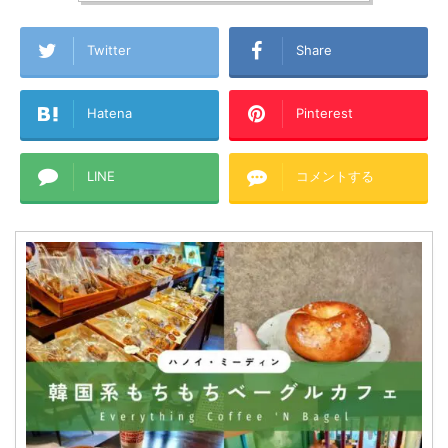
Twitter
Share
Hatena
Pinterest
LINE
コメントする