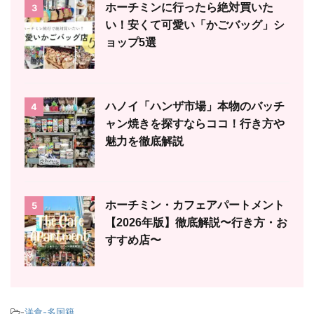
ホーチミンに行ったら絶対買いた
3
い！安くて可愛い「かごバッグ」シ
ョップ5選
ハノイ「ハンザ市場」本物のバッチ
4
ャン焼きを探すならココ！行き方や
魅力を徹底解説
ホーチミン・カフェアパートメント
5
【2026年版】徹底解説〜行き方・お
すすめ店〜
-
洋食-多国籍