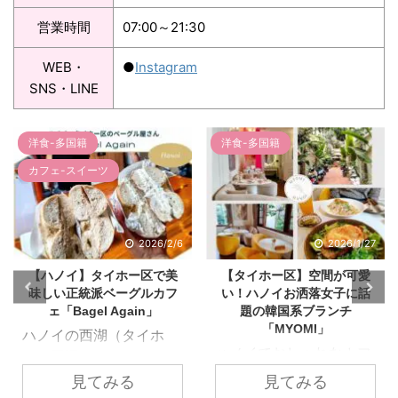
営業時間
07:00～21:30
WEB・
●
Instagram
SNS・LINE
洋食-多国籍
洋食-多国籍
2026/1/27
2026/1/20
【タイホー区】空間が可愛
【ハノイ日本人町】ふわと
い！ハノイお洒落女子に話
ろで美味しい！オムライス&
題の韓国系ブランチ
ハンバーグレストラン
「MYOMI」
「OMU-BA」
ハノイでおしゃれなカフ
ありそうでなかった！お
ェやレストランが集まる
子様連れにも行きやす
見てみる
見てみる
エリアといえば、やっぱ
い、ふわとろオムライス