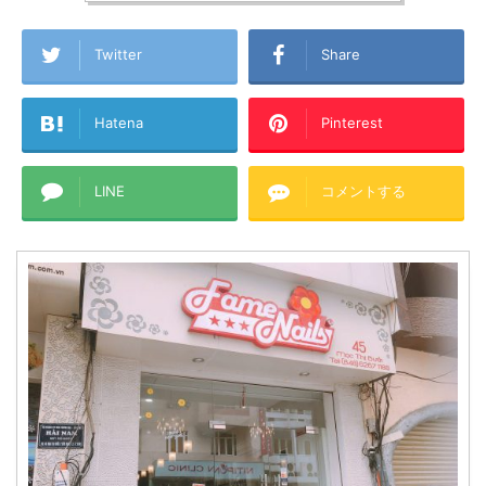
Twitter
Share
Hatena
Pinterest
LINE
コメントする