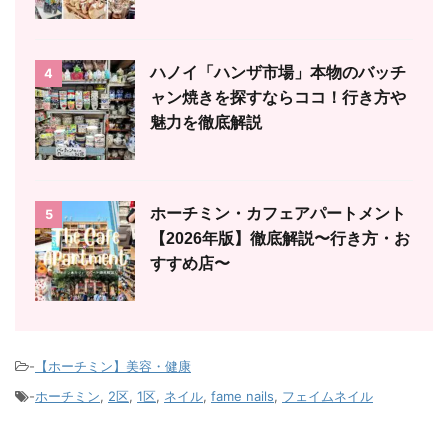
ハノイ「ハンザ市場」本物のバッチ
4
ャン焼きを探すならココ！行き方や
魅力を徹底解説
ホーチミン・カフェアパートメント
5
【2026年版】徹底解説〜行き方・お
すすめ店〜
-
【ホーチミン】美容・健康
-
ホーチミン
,
2区
,
1区
,
ネイル
,
fame nails
,
フェイムネイル