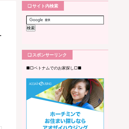
❏ サイト内検索
方
❏ スポンサーリンク
■□ベトナムでのお家探し□■