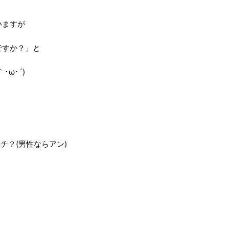
いますが
ですか？」と
ω･´)
？(男性ならアン)