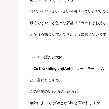
何だかんだちょいちょい利用させていただいて
最近ではやっと色々な店舗で「カードはお持ち
聞かれる機会が増えてきたように感じています(｀･
ベトナム語だと大体
「
Có thẻ không chị(Anh)
コー テー ホン チ
と、言われますね。
この語尾のChiとかAnhとかは
年齢によってはCoとかChuと言われますが