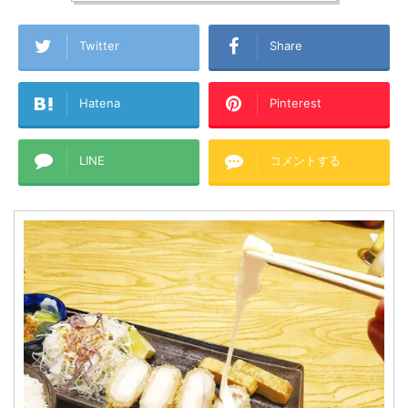
Twitter
Share
Hatena
Pinterest
LINE
コメントする