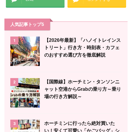
人気記事トップ5
【2026年最新】「ハノイトレインス
1
トリート」行き方・時刻表・カフェ
のおすすめ選び方を徹底解説
【国際線】ホーチミン・タンソンニ
2
ャット空港からGrabの乗り方～乗り
場の行き方解説～
ホーチミンに行ったら絶対買いた
3
い！安くて可愛い「かごバッグ」シ