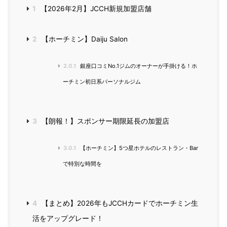
1
【2026年2月】JCCH新規加盟店舗
2
【ホーチミン】Daiju Salon
2.0.1
銀座口コミNo.1ジムのオーナーが手掛ける！ホ
ーチミン初日系パーソナルジム
3
【朗報！】スポンサー期限延長の加盟店
3.0.1
【ホーチミン】5つ星ホテルのレストラン・Bar
で特別な時間を
4
【まとめ】2026年もJCCHカードでホーチミン生
活をアップグレード！