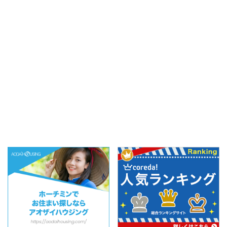
ノイ市に開院。今回は特
Capichi限定でGetできる
別に館内の施設を案内し
『名探偵コナン限定缶バ
ていただき、どのような
ッジ2026』について詳
検査設備や医療サービス
しくご紹介します。詳し
が揃っているのか、その
い獲得方法や実際のガチ
全貌を詳しく伺ってきま
ャ体験レポをたっぷ ...
し ...