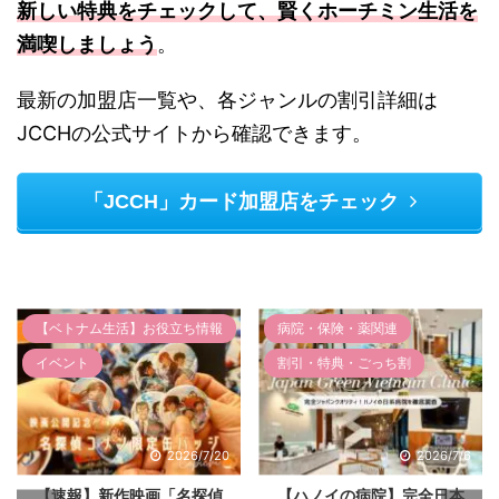
新しい特典をチェックして、賢くホーチミン生活を
満喫しましょう
。
最新の加盟店一覧や、各ジャンルの割引詳細は
JCCHの公式サイトから確認できます。
「JCCH」カード加盟店をチェック
【ベトナム生活】お役立ち情報
病院・保険・薬関連
イベント
割引・特典・ごっち割
2026/7/20
2026/7/6
【速報】新作映画「名探偵
【ハノイの病院】完全日本