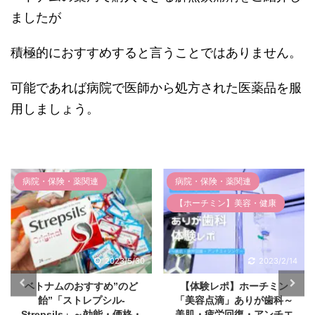
ましたが
積極的におすすめすると言うことではありません。
可能であれば病院で医師から処方された医薬品を服
用しましょう。
病院・保険・薬関連
病院・保険・薬関連
病
【ホーチミン】美容・健康
ま
2023/5/30
2023/2/14
ベトナムのおすすめ”のど
【体験レポ】ホーチミン
【
飴”「ストレプシル-
「美容点滴」ありが歯科～
チ
Strepsils」～効能・価格・
美肌・疲労回復・アンチエ