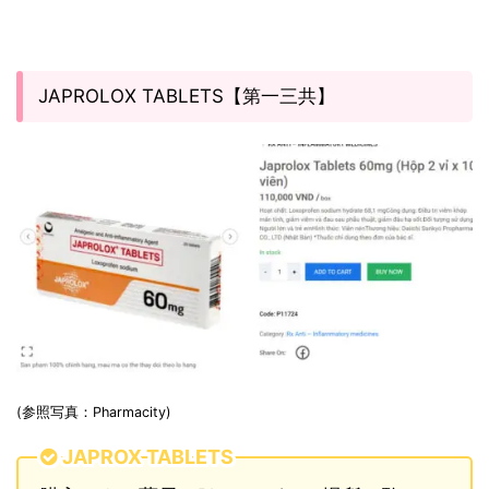
JAPROLOX TABLETS【第一三共】
(参照写真：Pharmacity)
JAPROX TABLETS