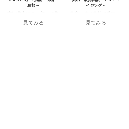
種類～
イジング～
ど
大気汚染による空気の汚
美容点滴は美肌や美白、
言
れや乾燥、風邪をひいて
アンチエイジング、疲労
っ
見てみる
見てみる
しまったときに「のど
回復などの症状でお悩み
く
飴」は欠かせない！だけ
の方に必要な成分を補給
ホ
ど、海外に住んでいると
できるとあって、日本の
日
日本から「のど飴」をた
美容クリニックでも人気
ま
くさん持ってくるのも大
がありますよね！本記事
生
変ですし、できれば現地
ではホーチミンの日系歯
急
で手軽に手に入れられた
科医院『ありが歯科』の
に
ら便利ですよね。 今回は
美容点滴・点滴療法につ
あ
ベトナムで気軽に買いや
いてご紹介します。 顔
ま
すく、海外でも広く販売
だけは何とかとアンチエ
に
している のど飴『ストレ
イジングには気をつけて
報
プシル-Strepsils』につ
いるものの、顔だけでも
事
いてご紹介します。 ベ
大変なのに体全体となる
に
トナム都心部は空気が悪
と自分のケアだけじゃ限
の
くて。。喉がイガイガし
界がある。ズボラな性格
す