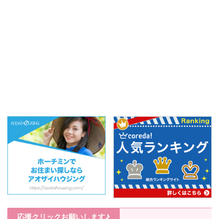
やすいのが悩みのタネ。
なので毎日全身ケアなん
内
「ちょっと喉が痛いなぁ
て無理～！と思っていた
紹
～」って時にいつでも使
ところ、ありが歯科さん
し
えるように長年愛用して
で美容点滴をされている
※
おります。色んなのど飴
ことを知りまして。 品質
新 
.
とか効果と ...
応援クリックお願いします♪