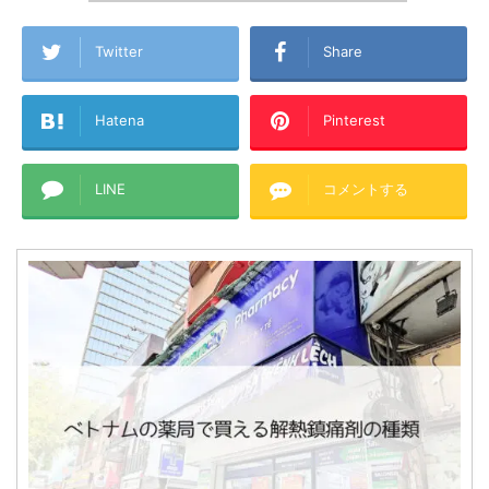
Twitter
Share
Hatena
Pinterest
LINE
コメントする