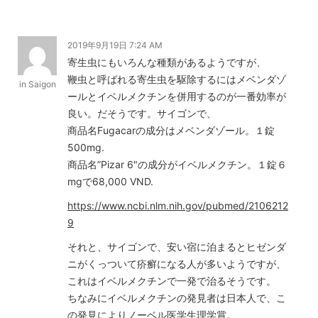
2019年9月19日 7:24 AM
寄生虫にもいろんな種類があるようですが、
鞭虫と呼ばれる寄生虫を駆除するにはメベンダゾ
in Saigon
ールとイベルメクチンを併用するのが一番効率が
良い。だそうです。サイゴンで、
商品名Fugacarの成分はメベンダゾール。１錠
500mg.
商品名”Pizar 6"の成分がイベルメクチン。１錠６
mgで68,000 VND.
https://www.ncbi.nlm.nih.gov/pubmed/2106212
9
それと、サイゴンで、安い宿に泊まるとヒゼンダ
ニがくっついて疥癬になる人が多いようですが、
これはイベルメクチンで一発で治るそうです。
ちなみにイベルメクチンの発見者は日本人で、こ
の発見によりノーベル医学生理学賞。