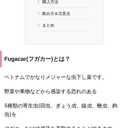
2
購入方法
3
飲み方＆注意点
4
まとめ
Fugacar(フガカー)とは？
ベトナムでかなりメジャーな虫下し薬です。
野菜や果物などから感染する恐れのある
5種類の寄生虫(回虫、ぎょう
虫
、線
虫、
鞭
虫
、鉤
虫)を