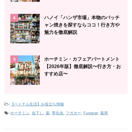
ハノイ「ハンザ市場」本物のバッチ
4
ャン焼きを探すならココ！行き方や
魅力を徹底解説
ホーチミン・カフェアパートメント
5
【2026年版】徹底解説〜行き方・お
すすめ店〜
-
【ベトナム生活】お役立ち情報
-
ホーチミン
,
虫下し
,
薬
,
寄生虫
,
フガカー
,
Fugacar
,
薬局