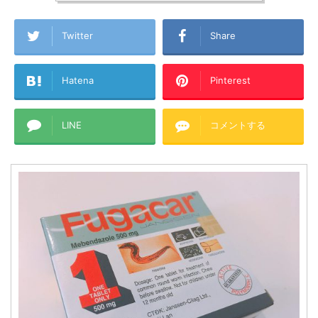
Twitter
Share
Hatena
Pinterest
LINE
コメントする