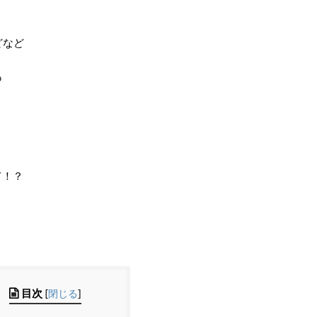
どなど
も
て！？
目次
[
閉じる
]