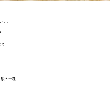
ン。。
が
なと。
ノ酸の一種