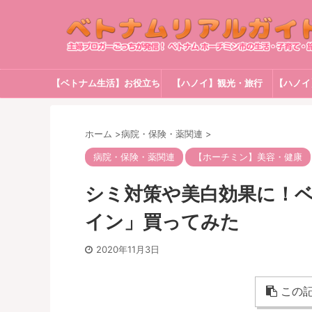
【ベトナム生活】お役立ち
【ハノイ】観光・旅行
【ハノイ
情報
ホーム
>
病院・保険・薬関連
>
病院・保険・薬関連
【ホーチミン】美容・健康
シミ対策や美白効果に！ベ
イン」買ってみた
2020年11月3日
この記