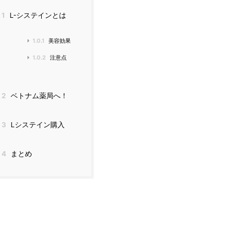
1
L-システインとは
1.0.1
美容効果
1.0.2
注意点
2
ベトナム薬局へ！
3
Lシステイン購入
4
まとめ