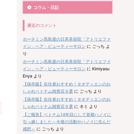
コラム・日記
最近のコメント
ホーチミン髙島屋の日系美容院「アトリエファ
イン」ヘア・ビューティーサロン
に
ごっち
よ
り
ホーチミン髙島屋の日系美容院「アトリエファ
イン」ヘア・ビューティーサロン
に
Kimiyasu
Enya
より
【保存版】在住者おすすめ！タオディエンのお
しゃれベトナム雑貨店９選
に
ごっち
より
【保存版】在住者おすすめ！タオディエンのお
しゃれベトナム雑貨店９選
に
ネミ
より
【ご報告】ベトナム14年目にして首都ハノイに
引っ越しました～今後の活動やハノイに住んだ
感想～
に
ごっち
より