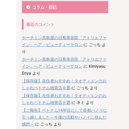
コラム・日記
最近のコメント
ホーチミン髙島屋の日系美容院「アトリエファ
イン」ヘア・ビューティーサロン
に
ごっち
よ
り
ホーチミン髙島屋の日系美容院「アトリエファ
イン」ヘア・ビューティーサロン
に
Kimiyasu
Enya
より
【保存版】在住者おすすめ！タオディエンのお
しゃれベトナム雑貨店９選
に
ごっち
より
【保存版】在住者おすすめ！タオディエンのお
しゃれベトナム雑貨店９選
に
ネミ
より
【ご報告】ベトナム14年目にして首都ハノイに
引っ越しました～今後の活動やハノイに住んだ
感想～
に
ごっち
より