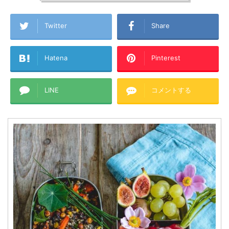
Twitter
Share
Hatena
Pinterest
LINE
コメントする