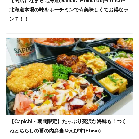
【閉店】なまら北海道(Namara Hokkaido)~Lunch~
北海道本場の味をホーチミンで☆美味しくてお得なラ
ンチ！！
【Capichi・期間限定】たっぷり贅沢な海鮮も！つく
ねとちらしの幕の内弁当＠えびす(Ebisu)