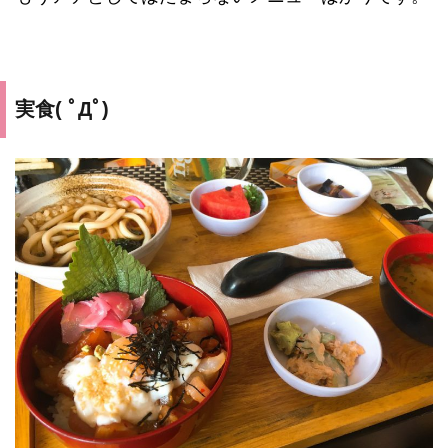
実食( ﾟДﾟ)