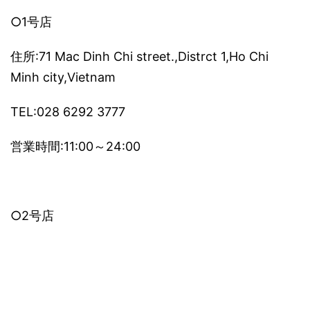
○1号店
住所:71 Mac Dinh Chi street.,Distrct 1,Ho Chi
Minh city,Vietnam
TEL:028 6292 3777
営業時間:11:00～24:00
○2号店