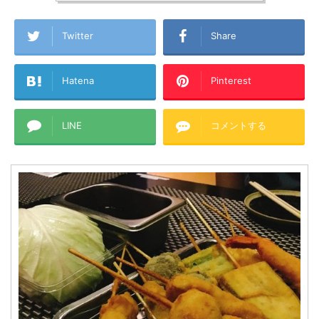
Twitter
Share
Hatena
Pinterest
LINE
コメントする