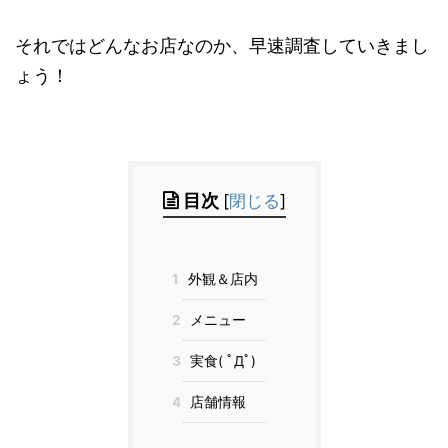
それではどんなお店なのか、早速調査していきまし
ょう！
目次
[
閉じる
]
1
外観＆店内
2
メニュー
3
実食( ﾟДﾟ)
4
店舗情報