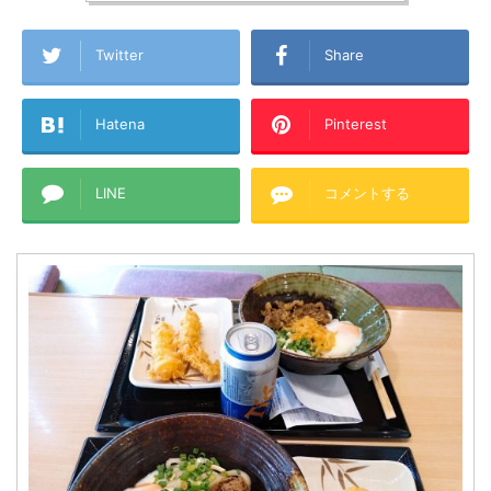
Twitter
Share
Hatena
Pinterest
LINE
コメントする