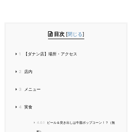
目次
[
閉じる
]
1
【ダナン店】場所・アクセス
2
店内
3
メニュー
4
実食
4.0.1
ビール＆突き出しは牛脂ポップコーン！？（無
料）