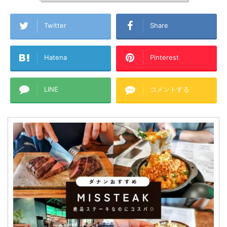
Twitter
Share
Hatena
Pinterest
LINE
コメントする