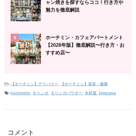
ャン焼きを探すならココ！行き方や
魅力を徹底解説
ホーチミン・カフェアパートメント
5
【2026年版】徹底解説〜行き方・お
すすめ店〜
-
【ホーチミン】デリバリー
,
【ホーチミン】美容・健康
-
hochiminh
,
モリンガ
,
モリンガパウダー
,
木村屋
,
kimuraya
コメント