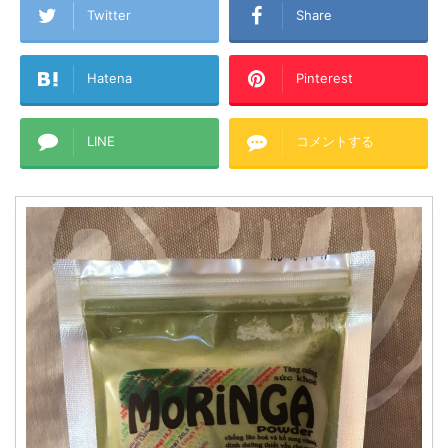
Twitter
Share
Hatena
Pinterest
LINE
コメントする