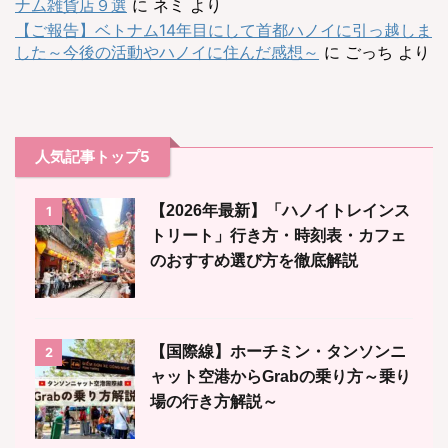
ナム雑貨店９選
に
ネミ
より
【ご報告】ベトナム14年目にして首都ハノイに引っ越しま
した～今後の活動やハノイに住んだ感想～
に
ごっち
より
人気記事トップ5
【2026年最新】「ハノイトレインス
1
トリート」行き方・時刻表・カフェ
のおすすめ選び方を徹底解説
【国際線】ホーチミン・タンソンニ
2
ャット空港からGrabの乗り方～乗り
場の行き方解説～