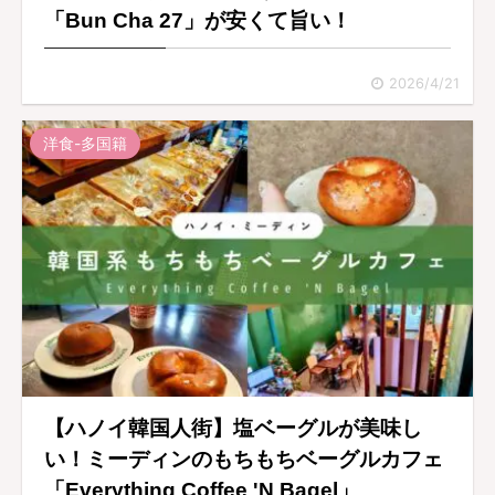
「Bun Cha 27」が安くて旨い！
2026/4/21
洋食-多国籍
【ハノイ韓国人街】塩ベーグルが美味し
い！ミーディンのもちもちベーグルカフェ
「Everything Coffee 'N Bagel」