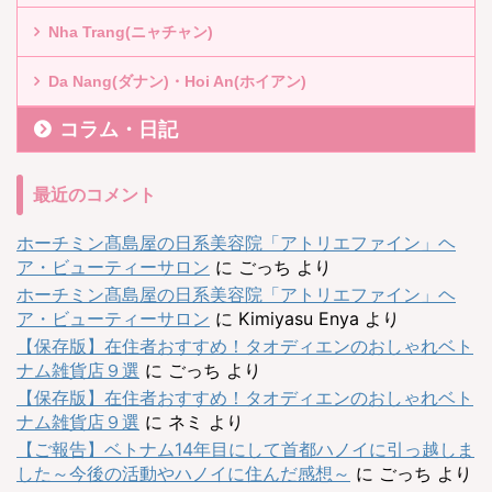
Nha Trang(ニャチャン)
Da Nang(ダナン)・Hoi An(ホイアン)
コラム・日記
最近のコメント
ホーチミン髙島屋の日系美容院「アトリエファイン」ヘ
ア・ビューティーサロン
に
ごっち
より
ホーチミン髙島屋の日系美容院「アトリエファイン」ヘ
ア・ビューティーサロン
に
Kimiyasu Enya
より
【保存版】在住者おすすめ！タオディエンのおしゃれベト
ナム雑貨店９選
に
ごっち
より
【保存版】在住者おすすめ！タオディエンのおしゃれベト
ナム雑貨店９選
に
ネミ
より
【ご報告】ベトナム14年目にして首都ハノイに引っ越しま
した～今後の活動やハノイに住んだ感想～
に
ごっち
より