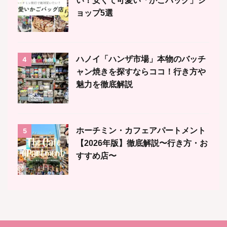
い！安くて可愛い「かごバッグ」シ
ョップ5選
ハノイ「ハンザ市場」本物のバッチ
4
ャン焼きを探すならココ！行き方や
魅力を徹底解説
ホーチミン・カフェアパートメント
5
【2026年版】徹底解説〜行き方・お
すすめ店〜