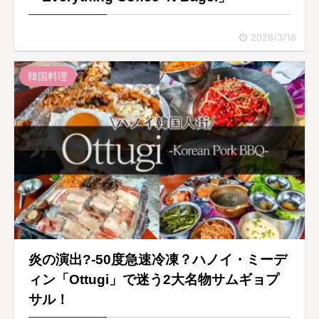
2026/3/18
韓国料理
炎の演出?-50度急速冷凍？ハノイ・ミーデ
ィン「Ottugi」で迷う2大名物サムギョプ
サル！