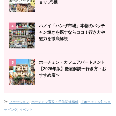
ョップ5選
ハノイ「ハンザ市場」本物のバッチ
4
ャン焼きを探すならココ！行き方や
魅力を徹底解説
ホーチミン・カフェアパートメント
5
【2026年版】徹底解説〜行き方・お
すすめ店〜
-
ファッション
,
ホーチミン育児・子供関連情報
,
【ホーチミン】ショ
ッピング
,
イベント