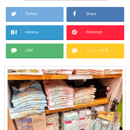
Twitter
Share
Hatena
Pinterest
LINE
コメントする