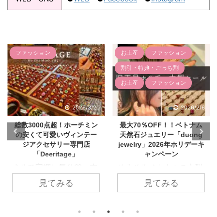
お土産
ファッション
ファッション
割引・特典・ごっち割
お土産
ファッション
2026/3/20
2026/2/6
ホーチミン
最大70％OFF！！ベトナム
とにかく安い！ホ
ィンテー
天然石ジュエリー「duong
ン・タオディエンの
専門店
jewelry」2026年ホリデーキ
レット店「One Outl
e」
ャンペーン
family fashio
分♡ 本
そろそろベトナムの大型
「タオディエンで
チミン市
連休、旧正月に近づいて
物」というと、お
る
見てみる
見てみる
アの路地
いますね！そこに嬉しい
なセレクトショッ
テージア
セールのお知らせで
価な輸入雑貨店を
店
す！！ 本記事では、日本
ジがありますよね