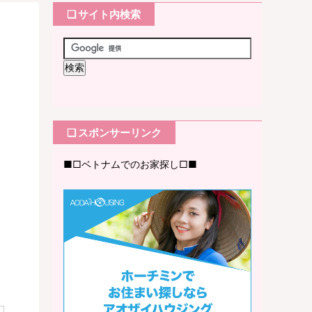
❏ サイト内検索
❏ スポンサーリンク
■□ベトナムでのお家探し□■