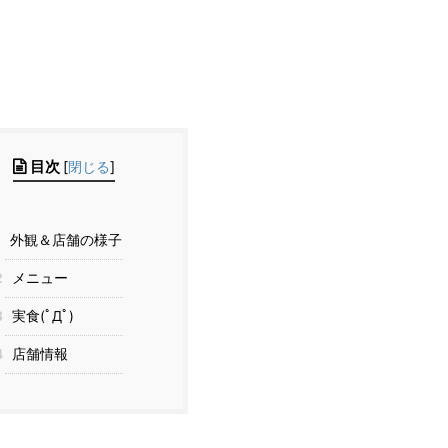
目次
[
閉じる
]
1
外観＆店舗の様子
2
メニュー
3
実食(ﾟДﾟ)
4
店舗情報