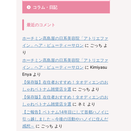
コラム・日記
最近のコメント
ホーチミン髙島屋の日系美容院「アトリエファ
イン」ヘア・ビューティーサロン
に
ごっち
よ
り
ホーチミン髙島屋の日系美容院「アトリエファ
イン」ヘア・ビューティーサロン
に
Kimiyasu
Enya
より
【保存版】在住者おすすめ！タオディエンのお
しゃれベトナム雑貨店９選
に
ごっち
より
【保存版】在住者おすすめ！タオディエンのお
しゃれベトナム雑貨店９選
に
ネミ
より
【ご報告】ベトナム14年目にして首都ハノイに
引っ越しました～今後の活動やハノイに住んだ
感想～
に
ごっち
より