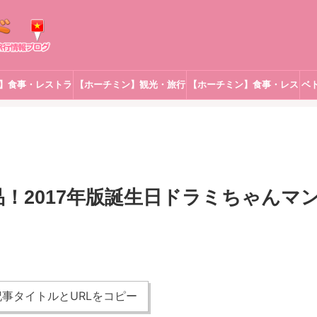
】食事・レストラ
【ホーチミン】観光・旅行
【ホーチミン】食事・レス
ベ
ン
トラン
品！2017年版誕生日ドラミちゃんマ
事タイトルとURLをコピー