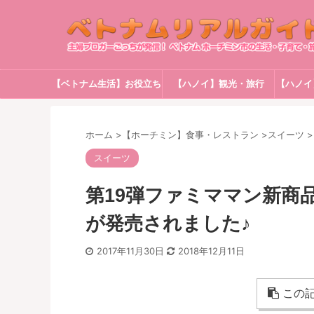
【ベトナム生活】お役立ち
【ハノイ】観光・旅行
【ハノイ
情報
ホーム
>
【ホーチミン】食事・レストラン
>
スイーツ
>
スイーツ
第19弾ファミママン新商
が発売されました♪
2017年11月30日
2018年12月11日
この記