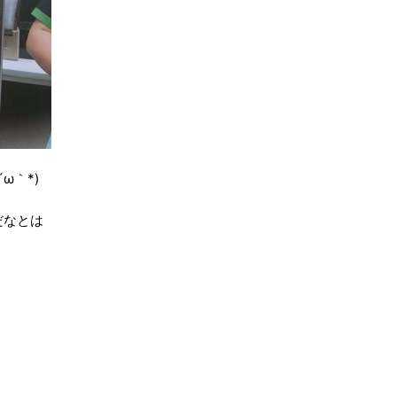
ω｀*)
だなとは