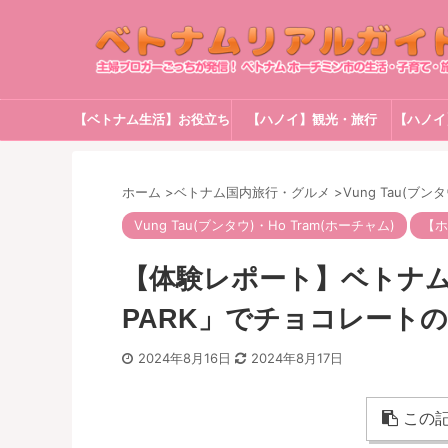
【ベトナム生活】お役立ち
【ハノイ】観光・旅行
【ハノイ
情報
ホーム
>
ベトナム国内旅行・グルメ
>
Vung Tau(ブン
Vung Tau(ブンタウ)・Ho Tram(ホーチャム)
【ホ
【体験レポート】ベトナムの
PARK」でチョコレート
2024年8月16日
2024年8月17日
この記