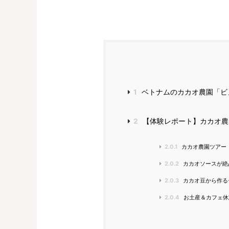
1
ベトナムのカカオ農園「ビノン
2
【体験レポート】カカオ農園で
2.0.1
カカオ農園ツアー
2.0.2
カカオソースが絶
2.0.3
カカオ豆から作る
2.0.4
お土産＆カフェ休