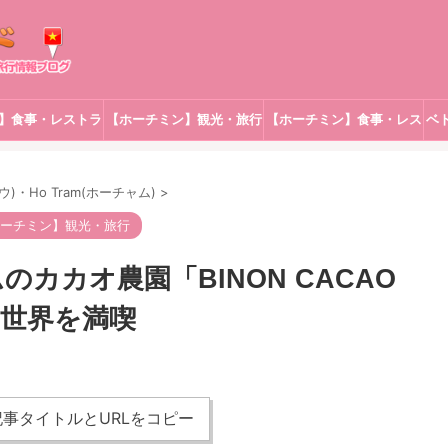
】食事・レストラ
【ホーチミン】観光・旅行
【ホーチミン】食事・レス
ベ
ン
トラン
タウ)・Ho Tram(ホーチャム)
>
ーチミン】観光・旅行
カカオ農園「BINON CACAO
の世界を満喫
事タイトルとURLをコピー