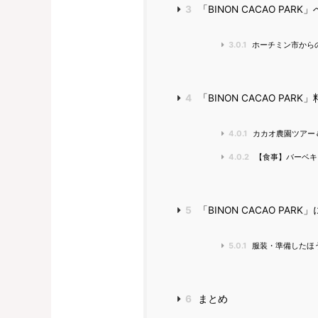
3
「BINON CACAO PAR
3.0.1
ホーチミン市から
4
「BINON CACAO PARK
4.0.1
カカオ農園ツアー
4.0.2
【食事】バーベキ
5
「BINON CACAO PAR
5.0.1
服装・準備したほ
6
まとめ