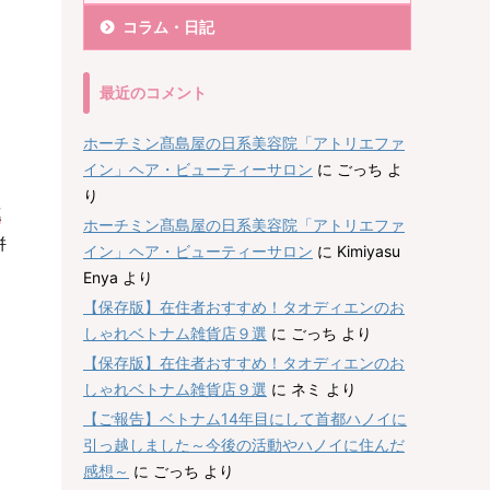
コラム・日記
最近のコメント
ホーチミン髙島屋の日系美容院「アトリエファ
イン」ヘア・ビューティーサロン
に
ごっち
よ
り
連
ホーチミン髙島屋の日系美容院「アトリエファ
併
イン」ヘア・ビューティーサロン
に
Kimiyasu
Enya
より
【保存版】在住者おすすめ！タオディエンのお
しゃれベトナム雑貨店９選
に
ごっち
より
【保存版】在住者おすすめ！タオディエンのお
しゃれベトナム雑貨店９選
に
ネミ
より
【ご報告】ベトナム14年目にして首都ハノイに
引っ越しました～今後の活動やハノイに住んだ
感想～
に
ごっち
より