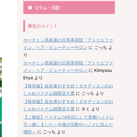
コラム・日記
最近のコメント
ホーチミン髙島屋の日系美容院「アトリエファ
イン」ヘア・ビューティーサロン
に
ごっち
よ
り
ホーチミン髙島屋の日系美容院「アトリエファ
イン」ヘア・ビューティーサロン
に
Kimiyasu
Enya
より
【保存版】在住者おすすめ！タオディエンのお
しゃれベトナム雑貨店９選
に
ごっち
より
【保存版】在住者おすすめ！タオディエンのお
しゃれベトナム雑貨店９選
に
ネミ
より
【ご報告】ベトナム14年目にして首都ハノイに
引っ越しました～今後の活動やハノイに住んだ
感想～
に
ごっち
より