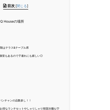
目次
[
閉じる
]
BQ Houseの場所
1階はテラス&テーブル席
個室もあるので子連れにも嬉しい◎
パンチャンの品数多し！！
お得なランチセットやしゃりしゃり韓国冷麺も♡