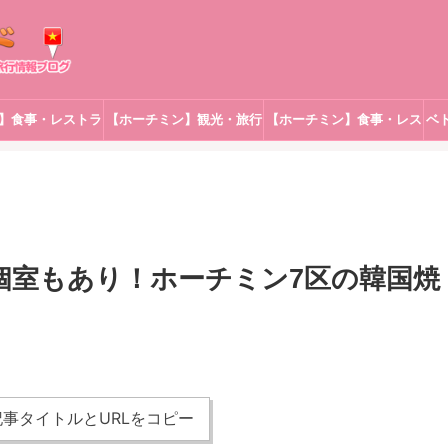
】食事・レストラ
【ホーチミン】観光・旅行
【ホーチミン】食事・レス
ベ
ン
トラン
se | 個室もあり！ホーチミン7区の韓国焼
事タイトルとURLをコピー