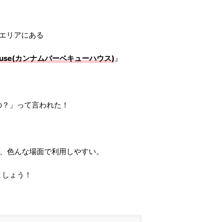
エリアにある
 House(カンナムバーベキューハウス)
』
の？」って言われた！
。
し、色んな場面で利用しやすい。
ましょう！