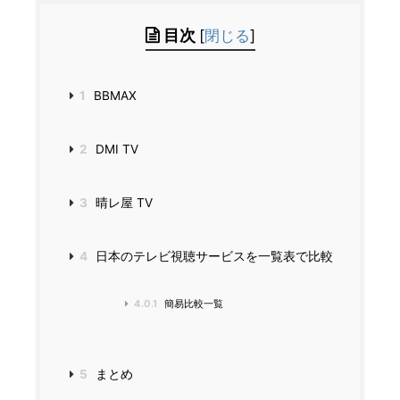
目次
[
閉じる
]
1
BBMAX
2
DMI TV
3
晴レ屋 TV
4
日本のテレビ視聴サービスを一覧表で比較
4.0.1
簡易比較一覧
5
まとめ