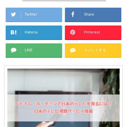
Twitter
Share
Hatena
Pinterest
LINE
コメントする