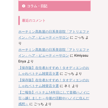
コラム・日記
最近のコメント
ホーチミン髙島屋の日系美容院「アトリエファ
イン」ヘア・ビューティーサロン
に
ごっち
よ
り
ホーチミン髙島屋の日系美容院「アトリエファ
イン」ヘア・ビューティーサロン
に
Kimiyasu
Enya
より
【保存版】在住者おすすめ！タオディエンのお
しゃれベトナム雑貨店９選
に
ごっち
より
【保存版】在住者おすすめ！タオディエンのお
しゃれベトナム雑貨店９選
に
ネミ
より
【ご報告】ベトナム14年目にして首都ハノイに
引っ越しました～今後の活動やハノイに住んだ
感想～
に
ごっち
より