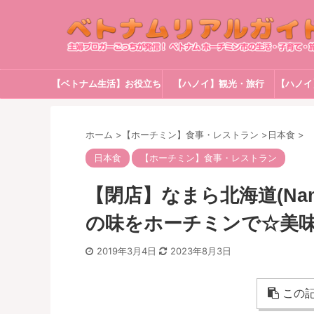
【ベトナム生活】お役立ち
【ハノイ】観光・旅行
【ハノイ
情報
ホーム
>
【ホーチミン】食事・レストラン
>
日本食
>
日本食
【ホーチミン】食事・レストラン
【閉店】なまら北海道(Namar
の味をホーチミンで☆美
2019年3月4日
2023年8月3日
この記