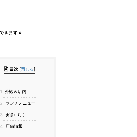
できます☆
目次
[
閉じる
]
1
外観＆店内
2
ランチメニュー
3
実食(ﾟДﾟ)
4
店舗情報