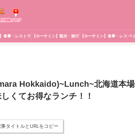
】食事・レストラ
【ホーチミン】観光・旅行
【ホーチミン】食事・レス
ベ
ン
トラン
a Hokkaido)~Lunch~北海道本場
味しくてお得なランチ！！
事タイトルとURLをコピー