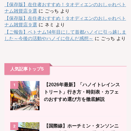
【保存版】在住者おすすめ！タオディエンのおしゃれベト
ナム雑貨店９選
に
ごっち
より
【保存版】在住者おすすめ！タオディエンのおしゃれベト
ナム雑貨店９選
に
ネミ
より
【ご報告】ベトナム14年目にして首都ハノイに引っ越しま
した～今後の活動やハノイに住んだ感想～
に
ごっち
より
人気記事トップ5
【2026年最新】「ハノイトレインス
1
トリート」行き方・時刻表・カフェ
のおすすめ選び方を徹底解説
【国際線】ホーチミン・タンソンニ
2