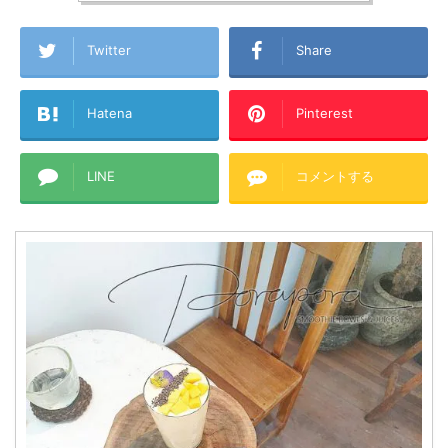
Twitter
Share
Hatena
Pinterest
LINE
コメントする