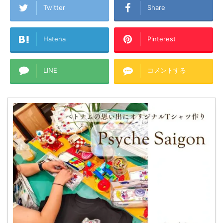
Twitter
Share
Hatena
Pinterest
LINE
コメントする