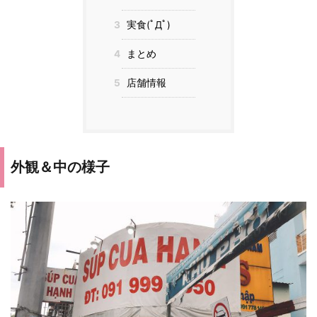
3
実食(ﾟДﾟ)
4
まとめ
5
店舗情報
外観＆中の様子