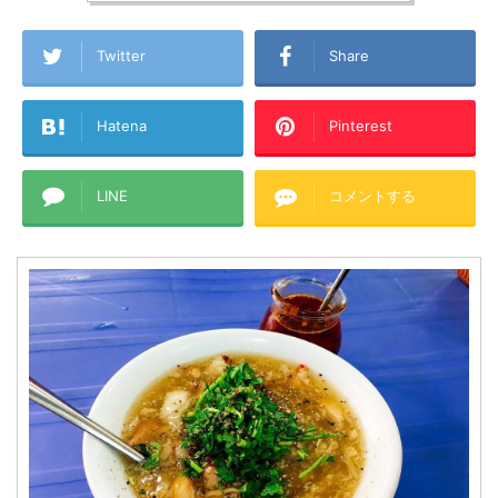
Twitter
Share
Hatena
Pinterest
LINE
コメントする