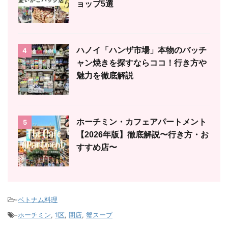
ョップ5選
ハノイ「ハンザ市場」本物のバッチ
4
ャン焼きを探すならココ！行き方や
魅力を徹底解説
ホーチミン・カフェアパートメント
5
【2026年版】徹底解説〜行き方・お
すすめ店〜
-
ベトナム料理
-
ホーチミン
,
1区
,
閉店
,
蟹スープ