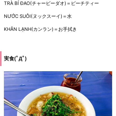
TRÀ BÍ ĐAO(チャービーダオ)＝ピーチティー
NƯỚC SUÔI(ヌックスーイ)＝水
KHĂN LẠNH(カンラン)＝お手拭き
実食(ﾟДﾟ)