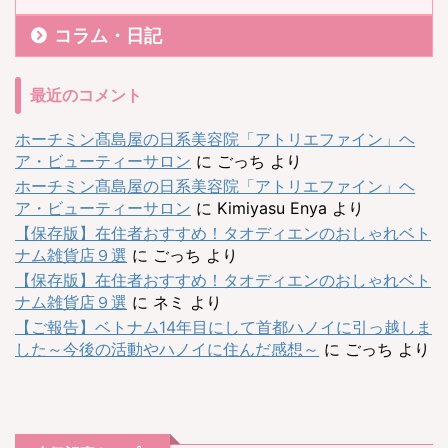
コラム・日記
最近のコメント
ホーチミン髙島屋の日系美容院「アトリエファイン」ヘ
ア・ビューティーサロン
に
ごっち
より
ホーチミン髙島屋の日系美容院「アトリエファイン」ヘ
ア・ビューティーサロン
に
Kimiyasu Enya
より
【保存版】在住者おすすめ！タオディエンのおしゃれベト
ナム雑貨店９選
に
ごっち
より
【保存版】在住者おすすめ！タオディエンのおしゃれベト
ナム雑貨店９選
に
ネミ
より
【ご報告】ベトナム14年目にして首都ハノイに引っ越しま
した～今後の活動やハノイに住んだ感想～
に
ごっち
より