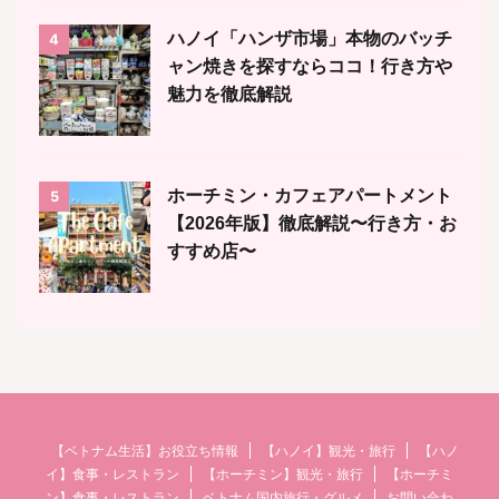
ハノイ「ハンザ市場」本物のバッチ
4
ャン焼きを探すならココ！行き方や
魅力を徹底解説
ホーチミン・カフェアパートメント
5
【2026年版】徹底解説〜行き方・お
すすめ店〜
【ベトナム生活】お役立ち情報
【ハノイ】観光・旅行
【ハノ
イ】食事・レストラン
【ホーチミン】観光・旅行
【ホーチミ
ン】食事・レストラン
ベトナム国内旅行・グルメ
お問い合わ