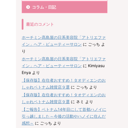
コラム・日記
最近のコメント
ホーチミン髙島屋の日系美容院「アトリエファ
イン」ヘア・ビューティーサロン
に
ごっち
よ
り
ホーチミン髙島屋の日系美容院「アトリエファ
イン」ヘア・ビューティーサロン
に
Kimiyasu
Enya
より
【保存版】在住者おすすめ！タオディエンのお
しゃれベトナム雑貨店９選
に
ごっち
より
【保存版】在住者おすすめ！タオディエンのお
しゃれベトナム雑貨店９選
に
ネミ
より
【ご報告】ベトナム14年目にして首都ハノイに
引っ越しました～今後の活動やハノイに住んだ
感想～
に
ごっち
より