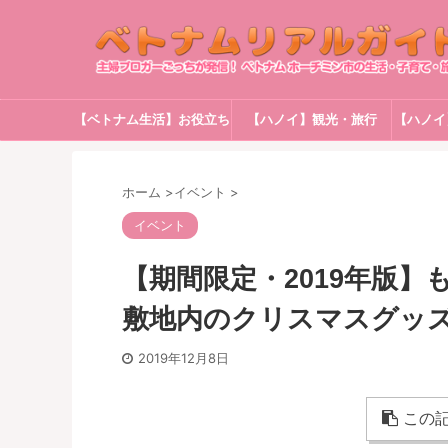
【ベトナム生活】お役立ち
【ハノイ】観光・旅行
【ハノイ
情報
ホーム
>
イベント
>
イベント
【期間限定・2019年版
敷地内のクリスマスグッ
2019年12月8日
この記