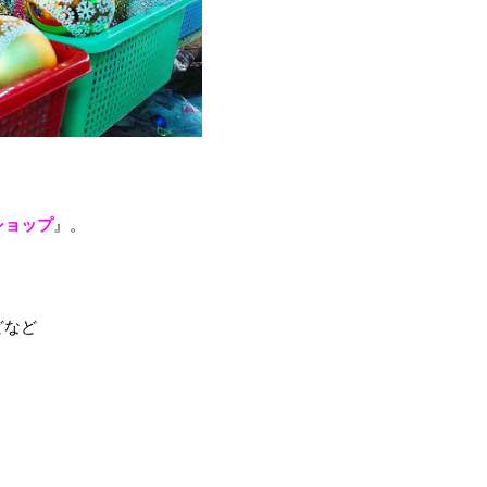
ショップ
』。
どなど