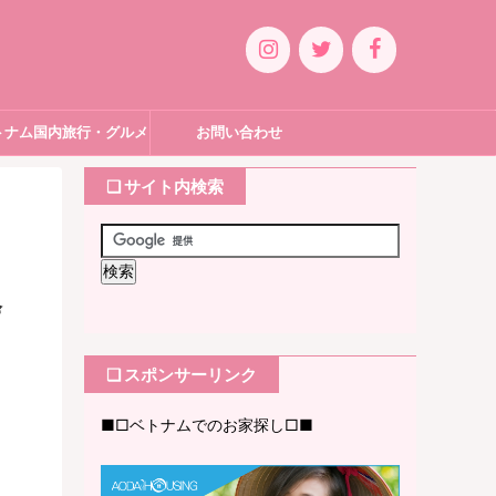
トナム国内旅行・グルメ
お問い合わせ
❏ サイト内検索
会
❏ スポンサーリンク
■□ベトナムでのお家探し□■