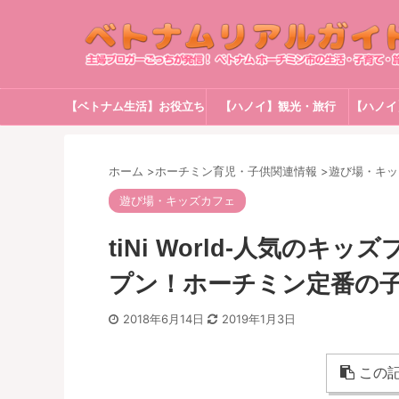
【ベトナム生活】お役立ち
【ハノイ】観光・旅行
【ハノイ
情報
ホーム
>
ホーチミン育児・子供関連情報
>
遊び場・キッ
遊び場・キッズカフェ
tiNi World-人気の
プン！ホーチミン定番の子
2018年6月14日
2019年1月3日
この記