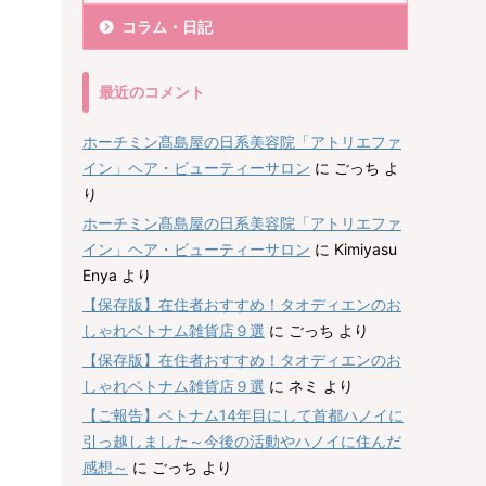
コラム・日記
最近のコメント
ホーチミン髙島屋の日系美容院「アトリエファ
イン」ヘア・ビューティーサロン
に
ごっち
よ
り
ホーチミン髙島屋の日系美容院「アトリエファ
イン」ヘア・ビューティーサロン
に
Kimiyasu
Enya
より
【保存版】在住者おすすめ！タオディエンのお
しゃれベトナム雑貨店９選
に
ごっち
より
【保存版】在住者おすすめ！タオディエンのお
しゃれベトナム雑貨店９選
に
ネミ
より
【ご報告】ベトナム14年目にして首都ハノイに
引っ越しました～今後の活動やハノイに住んだ
感想～
に
ごっち
より