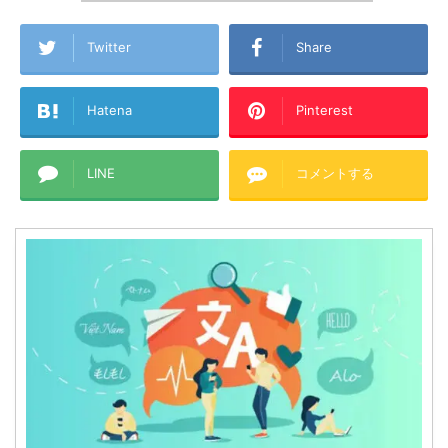
Twitter
Share
Hatena
Pinterest
LINE
コメントする