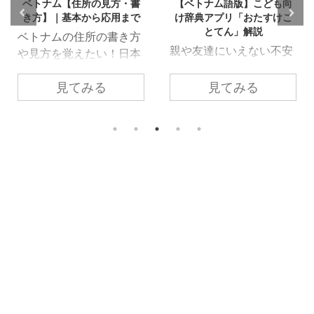
ベトナム【住所の見方・書
【ベトナム語版】こども向
き方】｜基本から応用まで
け辞典アプリ「おたすけこ
とてん」解説
ベトナムの住所の書き方
親や友達にいえない不安
や見方を覚えたい！日本
や悩み、困りごとをかわ
と違うけど簡単に覚えら
いいイラストと一緒に知
見てみる
見てみる
れる？ ベトナムに来る前
恵や工夫をまとめたアプ
やベトナムに来たばかり
リ『おたすけとこて
など、自分が住んでいる
ん/Otasuke Kototen』。
場所をしっかりと覚えて
NPO法人「ぷるあある
おきたい時やお店に行き
は」とエルワイス株式会
たい時に必ずベトナムの
社が共同制作したスマホ
住所の見方を知っておか
アプリです。 2022年2
ないといけないですよ
月にリリース、そして同
ね。 一見、ベトナム語
年7月に英語・中国語・
で住所を見るなんて難し
韓国語・ベトナム語と多
そう～。。と思われるか
言語化に！ 日本に住む
もしれませんが、 日本と
外国籍の方々 海外に住
は違うといっても表記の
み、当該言語を使ってい
見方や書き方を覚えるの