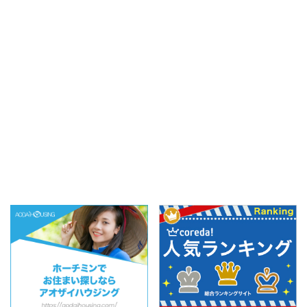
る方々 現在日本には約
は簡単。 結論としては
45万人のベトナム国籍の
「番地→通り名→街区→
方が住んでいます。 時々
区名→市→国」の順番で
わたしのSNSにも日本在
覚えるだけでOK！ 本記
住のベトナム人の方 ...
事では『基本のベ ...