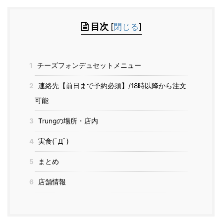
目次
[
閉じる
]
1
チーズフォンデュセットメニュー
2
連絡先【前日まで予約必須】/18時以降から注文
可能
3
Trungの場所・店内
4
実食(ﾟДﾟ)
5
まとめ
6
店舗情報