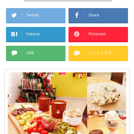
Twitter
Share
Hatena
Pinterest
LINE
コメントする