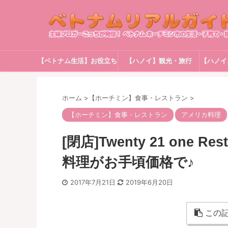
【ベトナム生活】お役立ち
【ハノイ】観光・旅行
【ハノイ
情報
ホーム
>
【ホーチミン】食事・レストラン
>
【ホーチミン】食事・レストラン
アメリカ料理
[閉店]Twenty 21 one
料理がお手頃価格で♪
2017年7月21日
2019年6月20日
この記