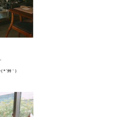
。
*´艸｀)