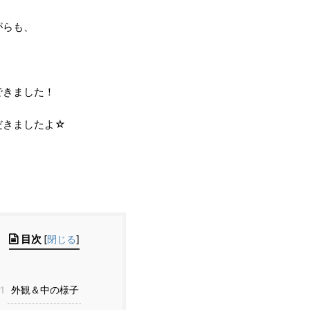
がらも、
できました！
だきましたよ☆
目次
[
閉じる
]
1
外観＆中の様子