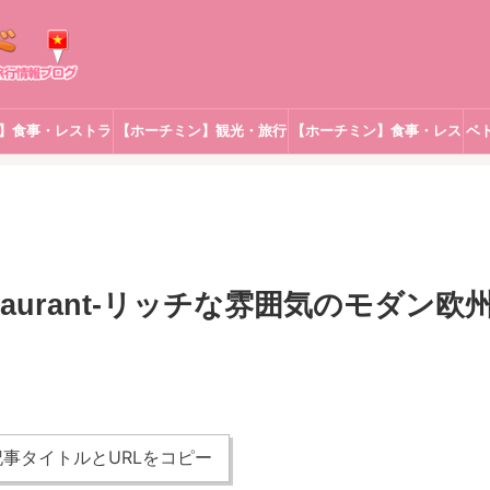
】食事・レストラ
【ホーチミン】観光・旅行
【ホーチミン】食事・レス
ベ
ン
トラン
 Restaurant-リッチな雰囲気のモダン欧
事タイトルとURLをコピー