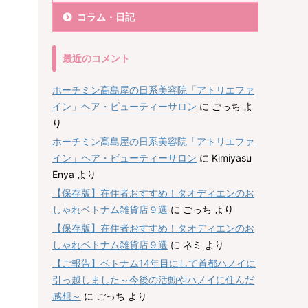
コラム・日記
最近のコメント
ホーチミン髙島屋の日系美容院「アトリエファ
イン」ヘア・ビューティーサロン
に
ごっち
よ
り
ホーチミン髙島屋の日系美容院「アトリエファ
イン」ヘア・ビューティーサロン
に
Kimiyasu
Enya
より
【保存版】在住者おすすめ！タオディエンのお
しゃれベトナム雑貨店９選
に
ごっち
より
【保存版】在住者おすすめ！タオディエンのお
しゃれベトナム雑貨店９選
に
ネミ
より
【ご報告】ベトナム14年目にして首都ハノイに
引っ越しました～今後の活動やハノイに住んだ
感想～
に
ごっち
より