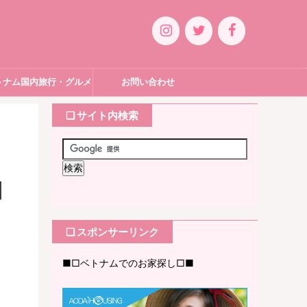
トナム国内旅行・グルメ
お問い合わせ
❏ サイト内検索
州
❏ スポンサーリンク
■□ベトナムでのお家探し□■