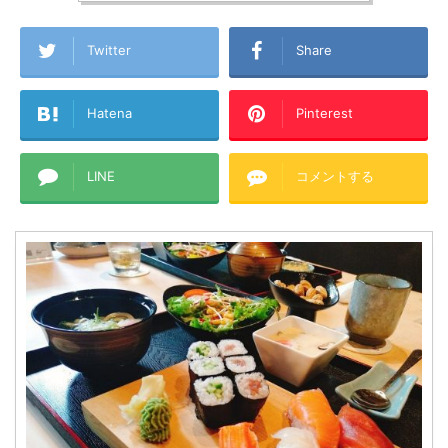
Twitter
Share
Hatena
Pinterest
LINE
コメントする