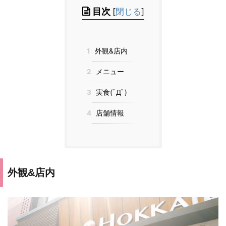
目次
[
閉じる
]
1
外観&店内
2
メニュー
3
実食(ﾟДﾟ)
4
店舗情報
外観&店内