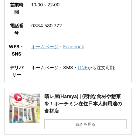
営業時
10:00～22:00
間
電話番
0334 580 772
号
WEB・
ホームページ
・
Facebook
SNS
デリバ
ホームページ・SMS・
LINE
から注文可能
リー
晴レ屋(Hareya) | 便利な食材や惣菜
を！ホーチミン在住日本人御用達の
食材店
続きを見る