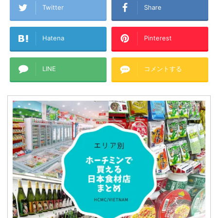
Twitter
Share
Hatena
Pinterest
LINE
コメントする