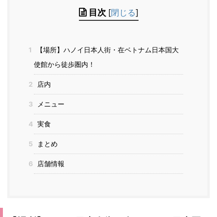
目次
[
閉じる
]
1
【場所】ハノイ日本人街・在ベトナム日本国大
使館から徒歩圏内！
2
店内
3
メニュー
4
実食
5
まとめ
6
店舗情報