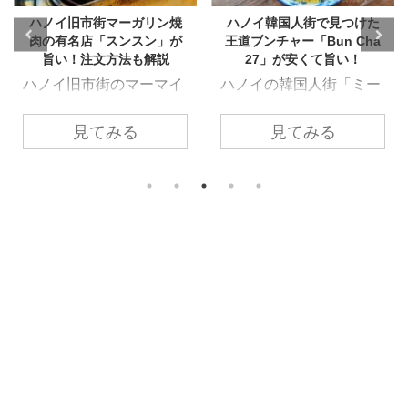
ハノイ韓国人街で見つけた
【ハノイ】1日約5000個も売
王道ブンチャー「Bun Cha
れる!?ベトナムプリンとコ
27」が安くて旨い！
コナッツアイスの有名店
「Kem Caramen Duong
ハノイの韓国人街「ミー
Hoa」
ディン（My Dinh）」と
ハノイの旧市街で、地元
言えば、やはり圧倒的店
見てみる
見てみる
の人なら誰もが知る「2
舗数を誇るのが韓国料理
大プリン」のひとつ！1
店。ただ、今日は韓国焼
日になんと約5,000個、
肉気分じゃないなって時
繁忙期には1万個近くも
や1人でミーディン来た
売れるという驚異的な人
けど何食べよう？ そんな
気を誇るベトナムプリン
時に行きたいベトナム麺
を食べに♡ 本記事では、
料理「ブンチャー」のお
1995年創業の老舗店
すすめ店！！ 本記事で
『Kem Caramen Duong
は、ハノイ韓国人街ミー
Hoa（ケムカラメンズン
ディンが本店のブンチャ
ホア）』をご紹介しま
ー屋さん『Bun Cha
す。 創業は1995年。ま
27』をご紹介します。
だベトナムで西洋風のデ