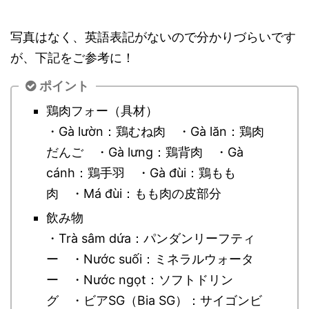
写真はなく、英語表記がないので分かりづらいです
が、下記をご参考に！
ポイント
鶏肉フォー（具材）
・Gà lườn：鶏むね肉 ・
Gà lăn：鶏肉
だんご ・
Gà lưng：鶏背肉 ・
Gà
cánh：鶏手羽 ・
Gà đùi：鶏もも
肉 ・
Má đùi：もも肉の皮部分
飲み物
・Trà sâm dứa：パンダンリーフティ
ー ・
Nước suối：ミネラルウォータ
ー ・
Nước ngọt：ソフトドリン
グ ・
ビアSG（Bia SG）：サイゴンビ