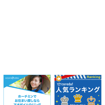
多い時で1日600杯を売り
ザートが一般的ではなか
上げる、ミーディンの隠
った時代に、フランス由
れた名店！！先日ミーデ
来のプリンを「誰もが気
ィンでお買い物してた時
軽に楽しめるローカルス
にランチに良さそうやん
イーツ」として提供し始
～と思って行ってきまし
めたのが始まりだそう
た！美味しいじゃ ...
で！ ハノイでベトナムプ
リンと言 ...