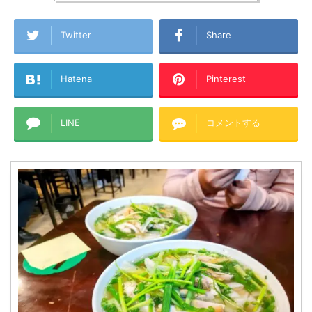
Twitter
Share
Hatena
Pinterest
LINE
コメントする