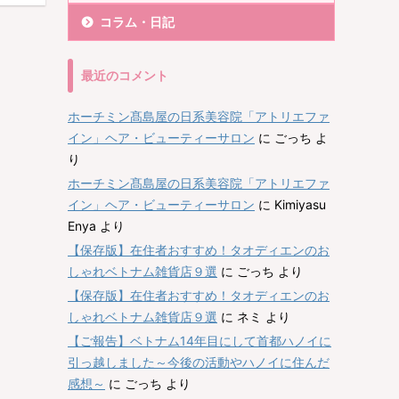
コラム・日記
最近のコメント
ホーチミン髙島屋の日系美容院「アトリエファ
イン」ヘア・ビューティーサロン
に
ごっち
よ
り
ホーチミン髙島屋の日系美容院「アトリエファ
イン」ヘア・ビューティーサロン
に
Kimiyasu
Enya
より
【保存版】在住者おすすめ！タオディエンのお
しゃれベトナム雑貨店９選
に
ごっち
より
【保存版】在住者おすすめ！タオディエンのお
しゃれベトナム雑貨店９選
に
ネミ
より
【ご報告】ベトナム14年目にして首都ハノイに
引っ越しました～今後の活動やハノイに住んだ
感想～
に
ごっち
より