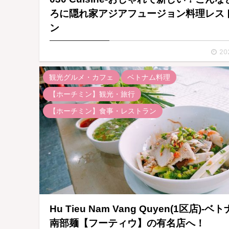
ろに隠れ家アジアフュージョン料理レス
ン
20
観光グルメ・カフェ
ベトナム料理
【ホーチミン】観光・旅行
【ホーチミン】食事・レストラン
Hu Tieu Nam Vang Quyen(1区店)-ベ
南部麺【フーティウ】の有名店へ！