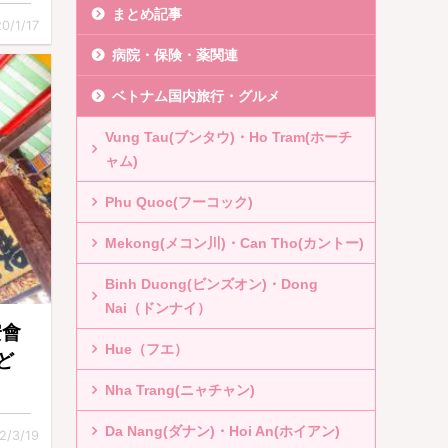
まとめ記事
0/1/17
病院・保険・薬関連
ベトナム国内旅行・グルメ
Vung Tau(ブンタウ)・Ho Tram(ホーチ
ャム)
Phu Quoc(フーコック)
Mekong(メコン川)・Can Tho(カントー)
Binh Duong(ビンズオン)・Dong
Nai（ドンナイ）
安會
Hue（フエ）
ど
Nha Trang(ニャチャン)
Da Nang(ダナン)・Hoi An(ホイアン)
2/3/19