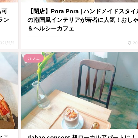
も可
【閉店】Pora Pora | ハンドメイドスタイ
ラン
の南国風インテリアが若者に人気！おし
＆ヘルシーカフェ
021/2/2
20
カフェ
とこ
dabao concept-超ローカルアパートに！