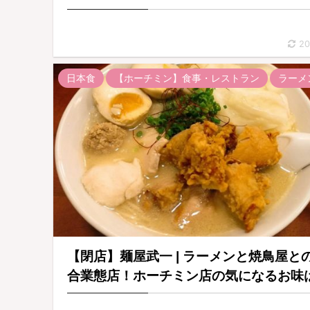
20
日本食
【ホーチミン】食事・レストラン
ラーメ
【閉店】麺屋武一 | ラーメンと焼鳥屋と
合業態店！ホーチミン店の気になるお味