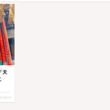
「天
こ
24/8/31