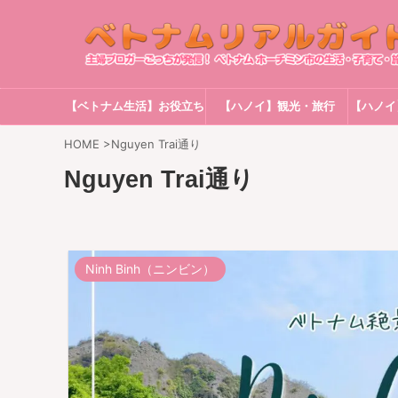
【ベトナム生活】お役立ち
【ハノイ】観光・旅行
【ハノイ
情報
HOME
>
Nguyen Trai通り
Nguyen Trai通り
Ninh Binh（ニンビン）