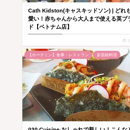
Cath Kidston(キャスキッドソン) | どれ
愛い！赤ちゃんから大人まで使える英ブ
ド【ベトナム店】
2
【ホーチミン】食事・レストラン
多国籍料理
030 Cuisine-おしゃれで新しい！こんな