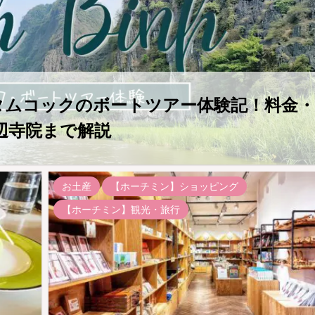
・タムコックのボートツアー体験記！料金・
辺寺院まで解説
お土産
【ホーチミン】ショッピング
【ホーチミン】観光・旅行