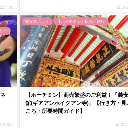
22/1/30
202
観光スポット
【ホーチミン】観光・旅行
リー
！ネ
【ホーチミン】商売繁盛のご利益！「義
舘(ギアアンホイクアン寺)」【行き方・見
ころ・所要時間ガイド】
018/12/1
202