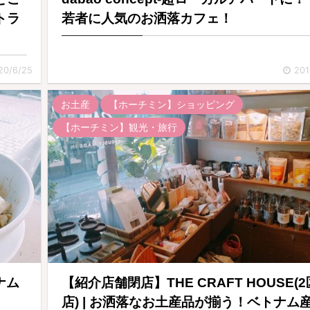
トラ
若者に人気のお洒落カフェ！
20/6/25
201
お土産
【ホーチミン】ショッピング
【ホーチミン】観光・旅行
トナム
【紹介店舗閉店】THE CRAFT HOUSE(2
店) | お洒落なお土産品が揃う！ベトナム