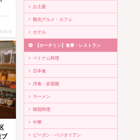
お土産
観光グルメ・カフェ
9/9/16
ホテル
【ホーチミン】食事・レストラン
ベトナム料理
日本食
洋食・多国籍
ラーメン
韓国料理
中華
区
ビーガン・ベジタリアン
産ブ