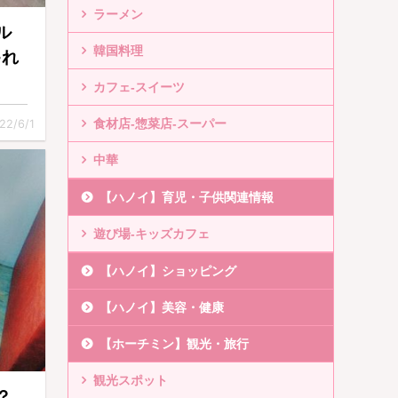
ラーメン
ル
韓国料理
ゃれ
カフェ-スイーツ
食材店-惣菜店-スーパー
22/6/1
中華
【ハノイ】育児・子供関連情報
遊び場-キッズカフェ
【ハノイ】ショッピング
【ハノイ】美容・健康
【ホーチミン】観光・旅行
観光スポット
？