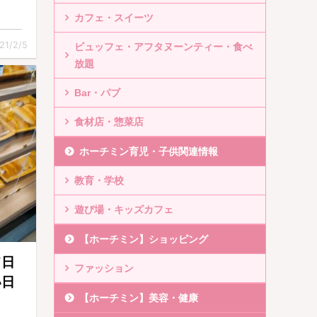
カフェ・スイーツ
21/2/5
ビュッフェ・アフタヌーンティー・食べ
放題
Bar・パブ
食材店・惣菜店
ホーチミン育児・子供関連情報
教育・学校
遊び場・キッズカフェ
【ホーチミン】ショッピング
て日
ファッション
い日
【ホーチミン】美容・健康