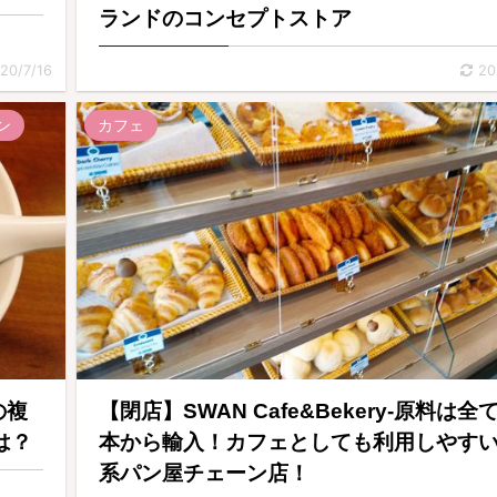
ランドのコンセプトストア
20/7/16
20
ン
カフェ
の複
【閉店】SWAN Cafe&Bekery-原料は全
は？
本から輸入！カフェとしても利用しやす
系パン屋チェーン店！