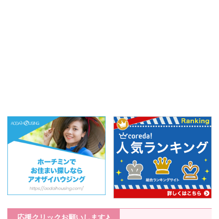
スポンサーリンク 目次
の想いから、手頃な価格
1 【場所】ホーチミン3
で大阪Bグルメを楽しめ
区の大通り、亀湖のすぐ
ますよ～！コロッケは何
近く！2 【店内】様々な
と10,0 ...
...
応援クリックお願いします♪