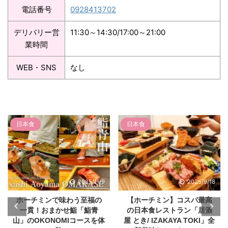
電話番号
0928413702
デリバリー営
11:30～14:30/17:00～21:00
業時間
WEB・SNS
なし
日本食
日本食
2025/9/18
2025/6/27
【ホーチミン】コスパ最高
コロッケ1万ドン!?格安で楽
の日本食レストラン「居酒
しめるホーチミンの大阪B級
屋 とき/ IZAKAYA TOKI」全
グルメ&町中華「豊 - Osaka