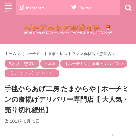
Instagram
Twitter
ホーム
>
【ホーチミン】食事・レストラン
>
食材店・惣菜店
>
食材店・惣菜店
日本食
【ホーチミン】食事・レストラン
【ホーチミン】デリバリー
手毬からあげ工房 たまからや | ホーチミ
ンの唐揚げデリバリー専門店【 大人気・
売り切れ続出】
2021年6月10日