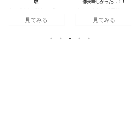
部美味しかった...！！
Street Foods」
「ホーチミンで美味しい
ホーチミンで「安くて美
日本の居酒屋」「お子様
味しいB級グルメが食べ
見てみる
見てみる
連れもOK」「コスパが
たい」「お弁当のおかず
良い上に色んな場面で利
何にしよう？手軽に惣菜
用できる！」そんな素敵
がてら買いたいな」そん
なお店を発見しましたよ
な時にぴったり！ 本記事
♡ 本記事では、ホーチミ
では、ホーチミンの大阪
ンの日系居酒屋『居酒屋
B級グルメ&町中華レスト
とき（IZAKAYA
ラン『豊（Nha Hang
TOKI）』をご紹介しま
Yutaka）』をご紹介しま
す。 居酒屋ではあるもの
す。 大阪の味が手軽に
の、家族みんなが楽しめ
味わえる！ ホーチミン第
るメニューが豊富！なん
2の日本人街「ファンビ
せ美味しいのよねぇ～居
ッチャン」にある日本人
心地もいいし、お得なラ
経営の日本食レストラ
ンチセットや飲み放題メ
ン。「安くでお腹いっぱ
ニュー、日本ならではの
いになってほしい」と関
ゲームにチャレンジも♡
西出身の日本人オーナー