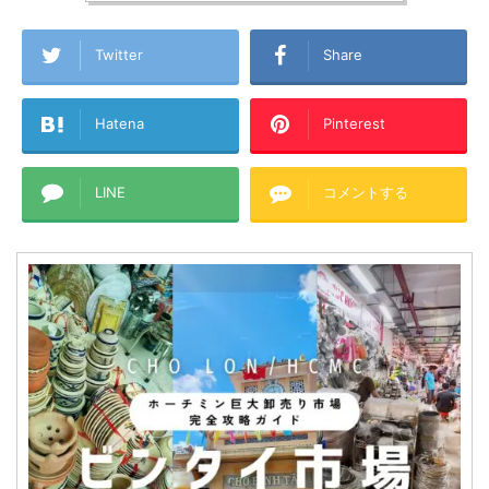
Twitter
Share
Hatena
Pinterest
LINE
コメントする