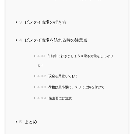
3
ビンタイ市場の行き方
4
ビンタイ市場を訪れる時の注意点
4.0.1
午前中に行きましょう＆暑さ対策をしっかり
と！
4.0.2
現金を用意しておく
4.0.3
荷物は最小限に、スリには気を付けて
4.0.4
衛生面には注意
5
まとめ