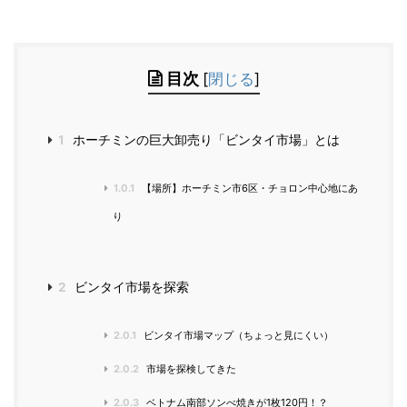
目次
[
閉じる
]
1
ホーチミンの巨大卸売り「ビンタイ市場」とは
1.0.1
【場所】ホーチミン市6区・チョロン中心地にあ
り
2
ビンタイ市場を探索
2.0.1
ビンタイ市場マップ（ちょっと見にくい）
2.0.2
市場を探検してきた
2.0.3
ベトナム南部ソンべ焼きが1枚120円！？