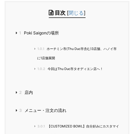
目次
[
閉じる
]
1
Poki Saigonの場所
1.0.1
ホーチミン市(Thu Duc市含む)3店舗、ハノイ市
に1店舗展開
1.0.2
今回はThu Duc市タオディエン店へ！
2
店内
3
メニュー・注文の流れ
3.0.1
【CUSTOMIZED BOWL】自分好みにカスタマイ