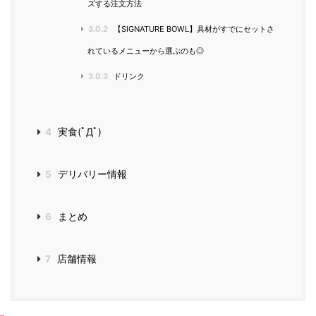
ズする注文方法
3.0.2
【SIGNATURE BOWL】具材がすでにセットさ
れているメニューから選ぶのも◎
3.0.3
ドリンク
4
実食(ﾟДﾟ)
5
デリバリー情報
6
まとめ
7
店舗情報