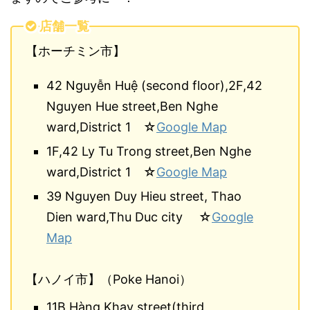
店舗一覧
【ホーチミン市】
42 Nguyễn Huệ (second floor),2F,42
Nguyen Hue street,Ben Nghe
ward,District 1 ☆
Google Map
1F,42 Ly Tu Trong street,Ben Nghe
ward,District 1 ☆
Google Map
39 Nguyen Duy Hieu street, Thao
Dien ward,Thu Duc city ☆
Google
Map
【ハノイ市】（Poke Hanoi）
11B Hàng Khay street(third