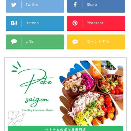
Twitter
Share
Hatena
Pinterest
LINE
コメントする