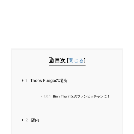
目次
[
閉じる
]
1
Tacos Fuegoの場所
1.0.1
Binh Thanh区のファンビッチャンに！
2
店内