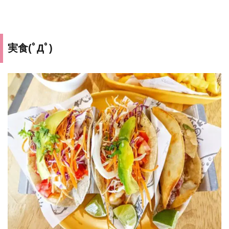
実食(ﾟДﾟ)