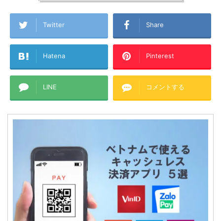
Twitter
Share
Hatena
Pinterest
LINE
コメントする