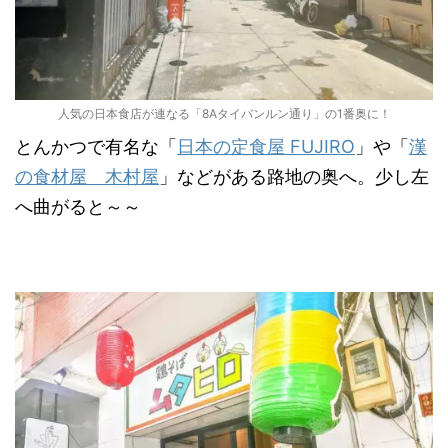
人気の日本食店が連なる「8Aタイバンルン通り」の1番奥に！
とんかつで有名な「
日本の定食屋 FUJIRO
」や「
漢
の食材屋 木村屋
」などがある路地の奥へ。少し左
へ曲がると～～