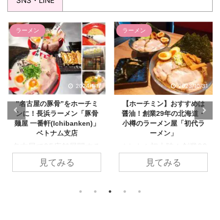
SNS・LINE
ラーメン
ラーメン
2023/10/31
2024/6/15
【ホーチミン】おすすめは
【閉店】名古屋名物のご当
醤油！創業29年の北海道・
地麺を！ホーチミン日本人
小樽のラーメン屋「初代ラ
街「台湾ラーメン とんぼ」
ーメン」
スポンサーリンク
ベトナム初上陸！創業29
※2024年6月15日更新
年の北海道・小樽ラーメ
閉店しました。また別の
見てみる
見てみる
ン『初代ラーメン
ラーメン屋さんになって
（ShoDay Ramen）』ホ
いたので、同じオーナー
ーチミン支店をご紹介し
さんなのかな？ ーーーー
ます。 小樽を本店に北海
ーーーーーーーーーーー
道で5店舗展開するラー
ーーーーーーーーーーー