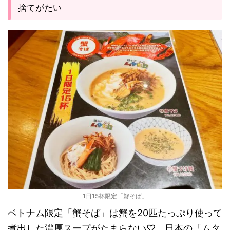
捨てがたい
1日15杯限定「蟹そば」
ベトナム限定「蟹そば」は蟹を20匹たっぷり使って
煮出した濃厚スープがたまらない♡ 日本の「ムタ