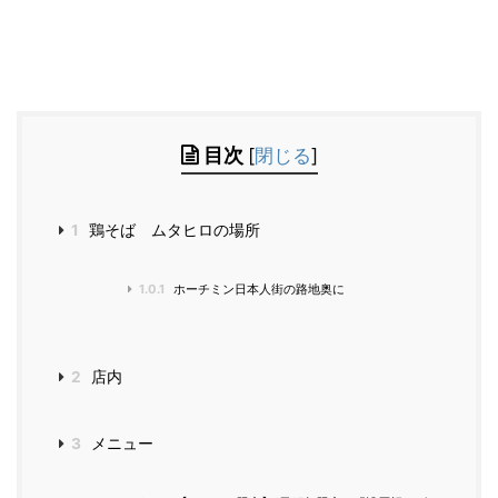
目次
[
閉じる
]
1
鶏そば ムタヒロの場所
1.0.1
ホーチミン日本人街の路地奥に
2
店内
3
メニュー