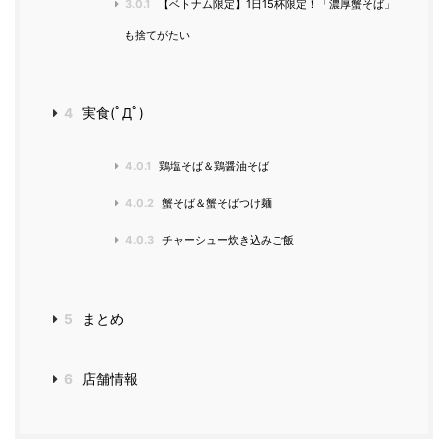
3.0.1
【ベトナム限定】1日15杯限定！「濃厚蟹そば」
も捨てがたい
4
実食(ﾟДﾟ)
4.0.1
鶏塩そば＆鶏醤油そば
4.0.2
蟹そば＆蟹そばつけ麺
4.0.3
チャーシュー炊き込みご飯
5
まとめ
6
店舗情報