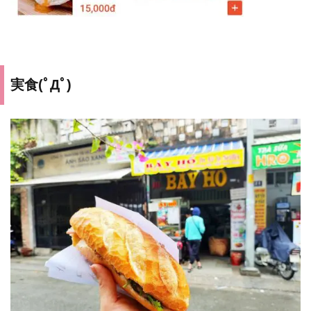
実食(ﾟДﾟ)