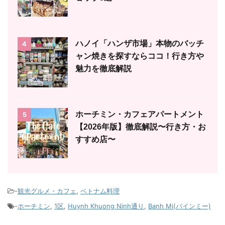
ハノイ「ハンザ市場」本物のバッチ
4
ャン焼きを探すならココ！行き方や
魅力を徹底解説
ホーチミン・カフェアパートメント
5
【2026年版】徹底解説〜行き方・お
すすめ店〜
-
観光グルメ・カフェ
,
ベトナム料理
-
ホーチミン
,
1区
,
Huynh Khuong Ninh通り
,
Banh Mi(バインミー)