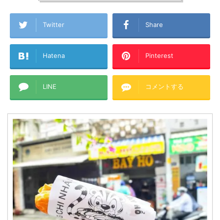
Twitter
Share
Hatena
Pinterest
LINE
コメントする