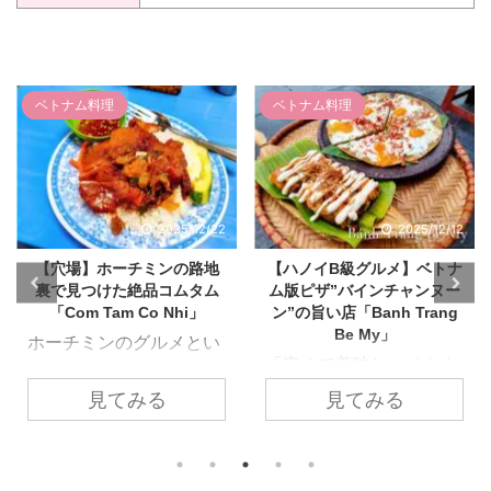
ベトナム料理
ベトナム料理
2025/12/22
2025/12/12
【穴場】ホーチミンの路地
【ハノイB級グルメ】ベトナ
裏で見つけた絶品コムタム
ム版ピザ”バインチャンヌー
「Com Tam Co Nhi」
ン”の旨い店「Banh Trang
Be My」
ホーチミンのグルメとい
「安くて美味しいベトナ
えば、洗練されたレスト
ムローカルフードに挑戦
ランから路地裏の屋台ま
見てみる
見てみる
したい！」と思っている
で様々。そして、美味し
方に、ぜひともおすすめ
いお店はガイドブックに
したいB級グルメ”バイン
は載らないような「路地