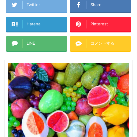
Twitter
Share
Hatena
Pinterest
LINE
コメントする