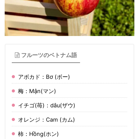
フルーツのベトナム語
アボカド：Bơ (ボー)
梅：Mận(マン)
イチゴ(苺)：dâu(ザウ)
オレンジ：Cam (カム)
柿：Hồng(ホン)