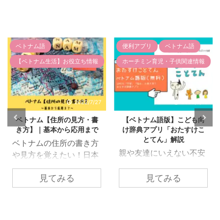
ベトナム語
便利アプリ
ベトナム語
【ベトナム生活】お役立ち情報
ホーチミン育児・子供関連情報
2022/7/27
2022/7/15
ベトナム【住所の見方・書
【ベトナム語版】こども向
き方】｜基本から応用まで
け辞典アプリ「おたすけこ
とてん」解説
ベトナムの住所の書き方
親や友達にいえない不安
や見方を覚えたい！日本
や悩み、困りごとをかわ
と違うけど簡単に覚えら
いいイラストと一緒に知
見てみる
見てみる
れる？ ベトナムに来る前
恵や工夫をまとめたアプ
やベトナムに来たばかり
リ『おたすけとこて
など、自分が住んでいる
ん/Otasuke Kototen』。
場所をしっかりと覚えて