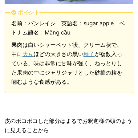
ポイント
名前：バンレイシ 英語名：sugar apple ベ
トナム語名：Mãng cầu
果肉は白いシャーベット状、クリーム状で、
中に
大豆
ほどの大きさの黒い
種子
が複数入っ
ている。味は非常に甘味が強く、ねっとりし
た果肉の中にジャリジャリとした砂糖の粒を
噛むような食感がある。
皮のボコボコした部分はまるでお釈迦様の頭のよう
に見えることから