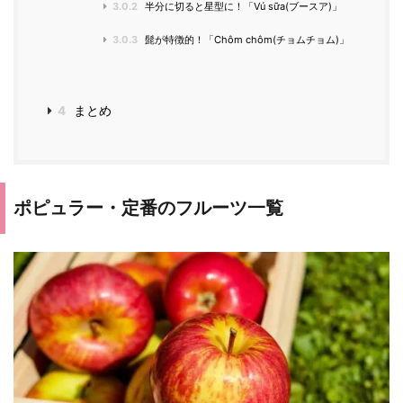
3.0.2
半分に切ると星型に！「Vú sữa(ブースア)」
3.0.3
髭が特徴的！「Chôm chôm(チョムチョム)」
4
まとめ
ポピュラー・定番のフルーツ一覧