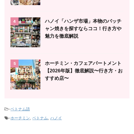
ハノイ「ハンザ市場」本物のバッチ
4
ャン焼きを探すならココ！行き方や
魅力を徹底解説
ホーチミン・カフェアパートメント
5
【2026年版】徹底解説〜行き方・お
すすめ店〜
-
ベトナム語
-
ホーチミン
,
ベトナム
,
ハノイ